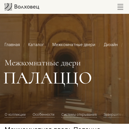
Главная
Каталог
Межкомнатные двери
Дизайн
М
Межкомнатные двери
ПАЛАЦЦО
О коллекции
Особенности
Системы открывания
Завершите обр