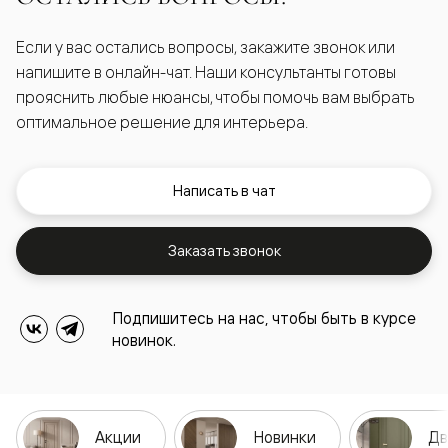
Если у вас остались вопросы, закажите звонок или
напишите в онлайн-чат. Наши консультанты готовы
прояснить любые нюансы, чтобы помочь вам выбрать
оптимальное решение для интерьера.
Написать в чат
Заказать звонок
Подпишитесь на нас, чтобы быть в курсе
новинок.
Акции
Новинки
Дв