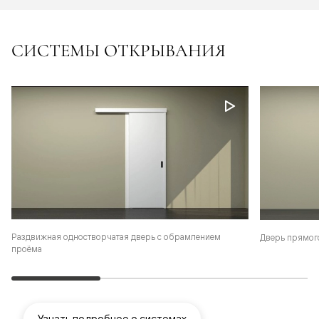
СИСТЕМЫ ОТКРЫВАНИЯ
Раздвижная одностворчатая дверь с обрамлением
Дверь прямог
проёма
Узнать подробнее о системах