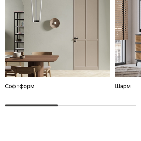
Софтформ
Шарм