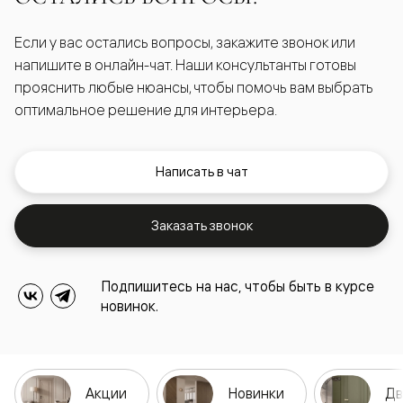
Если у вас остались вопросы, закажите звонок или
напишите в онлайн-чат. Наши консультанты готовы
прояснить любые нюансы, чтобы помочь вам выбрать
оптимальное решение для интерьера.
Написать в чат
Заказать звонок
Подпишитесь на нас, чтобы быть в курсе
новинок.
Акции
Новинки
Дв