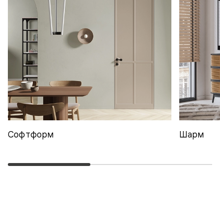
Софтформ
Шарм