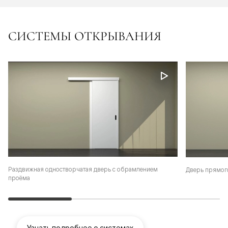
СИСТЕМЫ ОТКРЫВАНИЯ
Раздвижная одностворчатая дверь с обрамлением
Дверь прямог
проёма
Узнать подробнее о системах