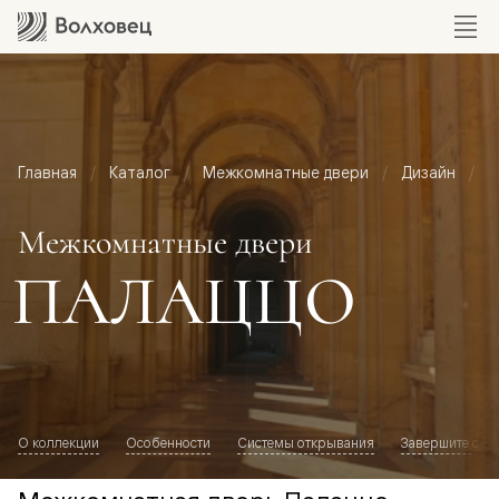
Главная
Каталог
Межкомнатные двери
Дизайн
М
Межкомнатные двери
ПАЛАЦЦО
О коллекции
Особенности
Системы открывания
Завершите обр