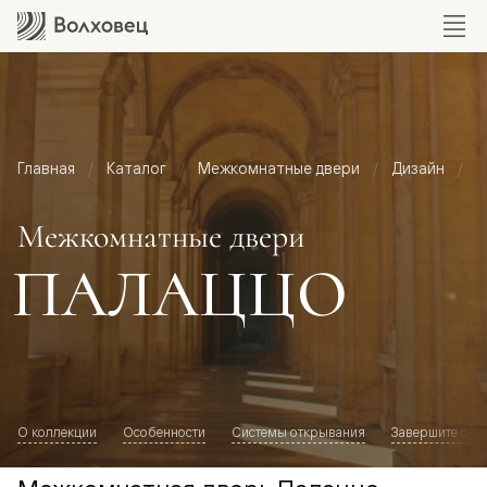
Главная
Каталог
Межкомнатные двери
Дизайн
М
Межкомнатные двери
ПАЛАЦЦО
О коллекции
Особенности
Системы открывания
Завершите обр