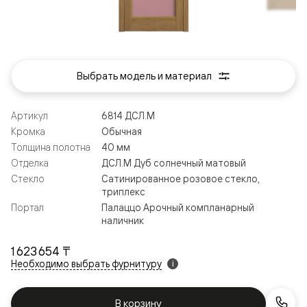
Выбрать модель и материал
Артикул
6814 ДСЛ.М
Кромка
Обычная
Толщина полотна
40 мм
Отделка
ДСЛ.М Дуб солнечный матовый
Стекло
Сатинированное розовое стекло,
триплекс
Портал
Палаццо Арочный компланарный
наличник
1 623 654 ₸
Необходимо выбрать фурнитуру
i
В корзину