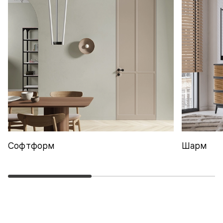
Софтформ
Шарм