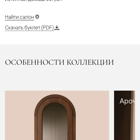
Найти салон
Скачать буклет (PDF)
ОСОБЕННОСТИ КОЛЛЕКЦИИ
Арочн