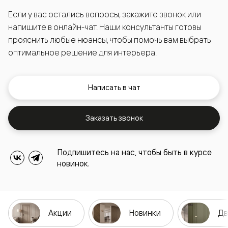
Если у вас остались вопросы, закажите звонок или
напишите в онлайн-чат. Наши консультанты готовы
прояснить любые нюансы, чтобы помочь вам выбрать
оптимальное решение для интерьера.
Написать в чат
Заказать звонок
Подпишитесь на нас, чтобы быть в курсе
новинок.
Акции
Новинки
Дв