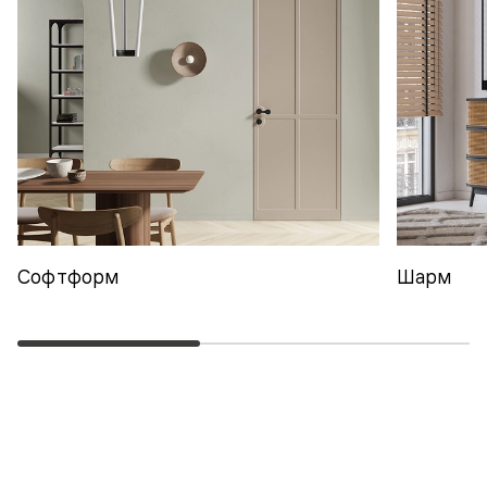
Софтформ
Шарм