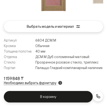
Выбрать модель и материал
Артикул
6804 ДСМ.М
Кромка
Обычная
Толщина полотна
40 мм
Отделка
ДСМ.М Дуб соломенный матовый
Стекло
Прозрачное розовое стекло, триплекс
Портал
Палаццо Гладкий компланарный наличник
1 159 848 ₸
Необходимо выбрать фурнитуру
i
В корзину