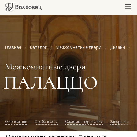
Главная
Каталог
Межкомнатные двери
Дизайн
М
Межкомнатные двери
ПАЛАЦЦО
О коллекции
Особенности
Системы открывания
Завершите обр