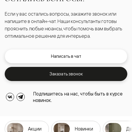
Если у вас остались вопросы, закажите звонок или
напишите в онлайн-чат. Наши консультанты готовы
прояснить любые нюансы, чтобы помочь вам выбрать
оптимальное решение для интерьера.
Написать в чат
Заказать звонок
Подпишитесь на нас, чтобы быть в курсе
новинок.
Акции
Новинки
Дв