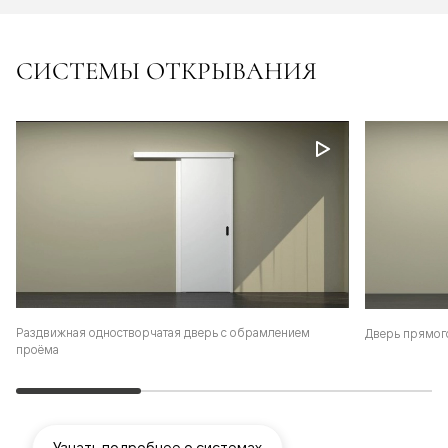
СИСТЕМЫ ОТКРЫВАНИЯ
Раздвижная одностворчатая дверь с обрамлением
Дверь прямог
проёма
Узнать подробнее о системах