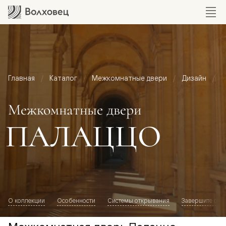
Главная
Каталог
Межкомнатные двери
Дизайн
М
Межкомнатные двери
ПАЛАЦЦО
О коллекции
Особенности
Системы открывания
Завершите обр