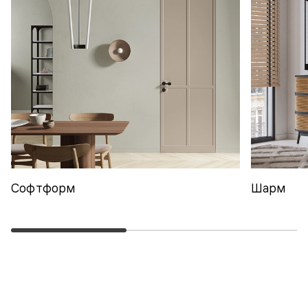
Софтформ
Шарм