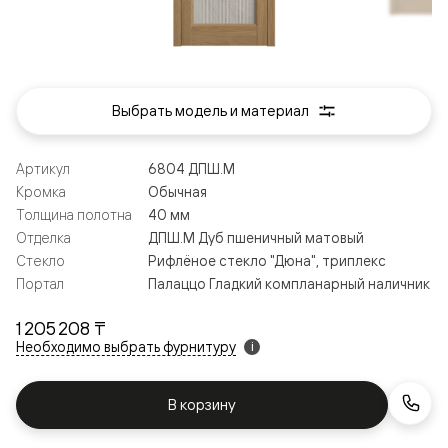
Выбрать модель и материал
Артикул
6804 ДПШ.М
Кромка
Обычная
Толщина полотна
40 мм
Отделка
ДПШ.М Дуб пшеничный матовый
Стекло
Рифлёное стекло "Дюна", триплекс
Портал
Палаццо Гладкий компланарный наличник
1 205 208 ₸
Необходимо выбрать фурнитуру
i
В корзину