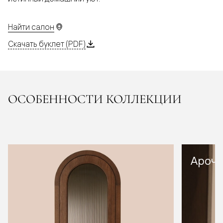
Найти салон
Скачать буклет (PDF)
ОСОБЕННОСТИ КОЛЛЕКЦИИ
Арочн