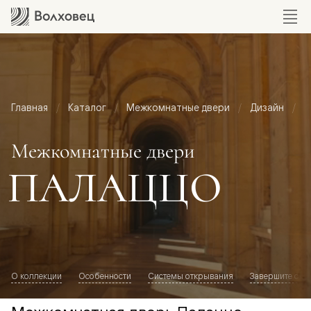
Главная
Каталог
Межкомнатные двери
Дизайн
М
Межкомнатные двери
ПАЛАЦЦО
О коллекции
Особенности
Системы открывания
Завершите обр