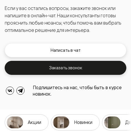
Если у вас остались вопросы, закажите звонок или
напишите в онлайн-чат. Наши консультанты готовы
прояснить любые нюансы, чтобы помочь вам выбрать
оптимальное решение для интерьера.
Написать в чат
Заказать звонок
Подпишитесь на нас, чтобы быть в курсе
новинок.
Акции
Новинки
Дв