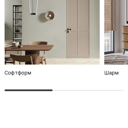
Софтформ
Шарм