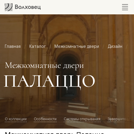
Главная
Каталог
Межкомнатные двери
Дизайн
М
Межкомнатные двери
ПАЛАЦЦО
О коллекции
Особенности
Системы открывания
Завершите обр