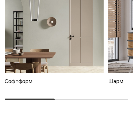
Софтформ
Шарм