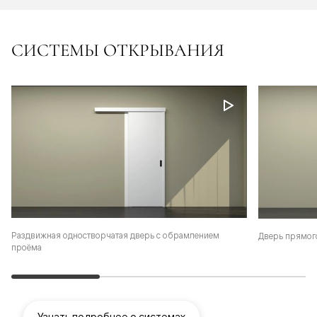
СИСТЕМЫ ОТКРЫВАНИЯ
Раздвижная одностворчатая дверь с обрамлением
Дверь прямог
проёма
Узнать подробнее о системах