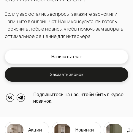
Если у вас остались вопросы, закажите звонок или
напишите в онлайн-чат. Наши консультанты готовы
прояснить любые нюансы, чтобы помочь вам выбрать
оптимальное решение для интерьера.
Написать в чат
Заказать звонок
Подпишитесь на нас, чтобы быть в курсе
новинок.
Акции
Новинки
Дв