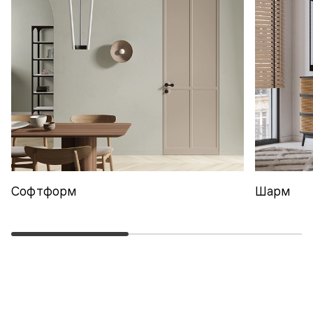
Софтформ
Шарм