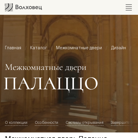
Главная
Каталог
Межкомнатные двери
Дизайн
М
Межкомнатные двери
ПАЛАЦЦО
О коллекции
Особенности
Системы открывания
Завершите обр