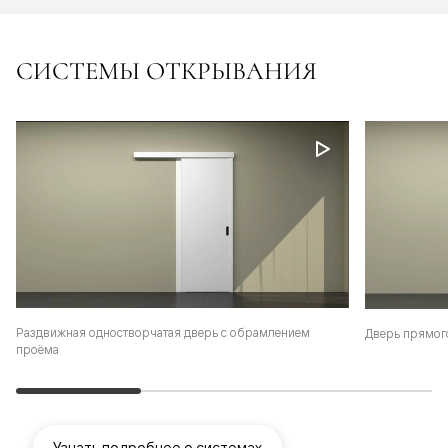
СИСТЕМЫ ОТКРЫВАНИЯ
Раздвижная одностворчатая дверь с обрамлением
Дверь прямог
проёма
Узнать подробнее о системах