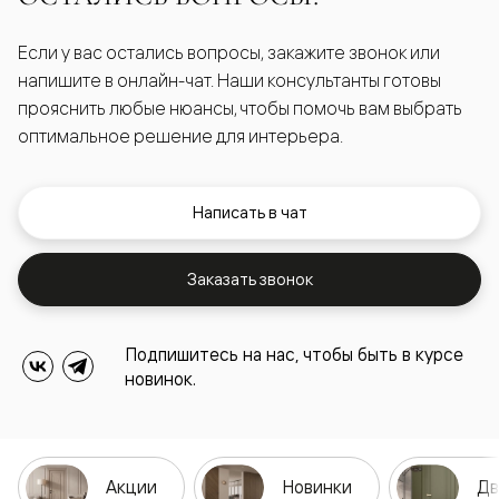
Если у вас остались вопросы, закажите звонок или
напишите в онлайн-чат. Наши консультанты готовы
прояснить любые нюансы, чтобы помочь вам выбрать
оптимальное решение для интерьера.
Написать в чат
Заказать звонок
Подпишитесь на нас, чтобы быть в курсе
новинок.
Акции
Новинки
Дв