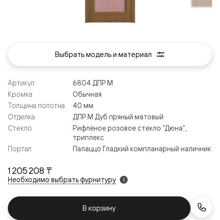
Выбрать модель и материал
Артикул
6804 ДПР.М
Кромка
Обычная
Толщина полотна
40 мм
Отделка
ДПР.М Дуб пряный матовый
Стекло
Рифлёное розовое стекло "Дюна",
триплекс
Портал
Палаццо Гладкий компланарный наличник
1 205 208 ₸
Необходимо выбрать фурнитуру
i
В корзину