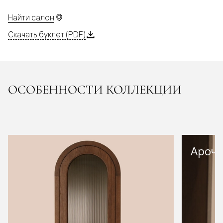
Найти салон
Скачать буклет (PDF)
ОСОБЕННОСТИ КОЛЛЕКЦИИ
Арочн