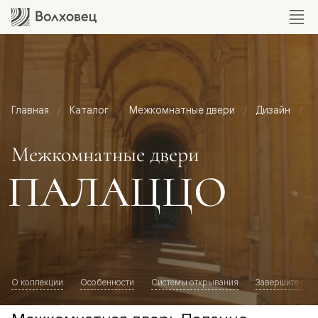
Главная
Каталог
Межкомнатные двери
Дизайн
М
Межкомнатные двери
ПАЛАЦЦО
О коллекции
Особенности
Системы открывания
Завершите обр