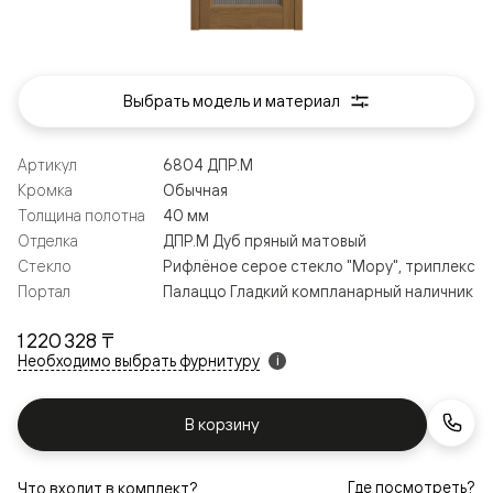
Выбрать модель и материал
Артикул
6804 ДПР.М
Кромка
Обычная
Толщина полотна
40 мм
Отделка
ДПР.М Дуб пряный матовый
Стекло
Рифлёное серое стекло "Мору", триплекс
Портал
Палаццо Гладкий компланарный наличник
1 220 328 ₸
Необходимо выбрать фурнитуру
i
В корзину
Где посмотреть?
Что входит в комплект?