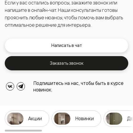
Если у вас остались вопросы, закажите звонок или
напишите в онлайн-чат. Наши консультанты готовы
прояснить любые нюансы, чтобы помочь вам выбрать
оптимальное решение для интерьера.
Написать в чат
Заказать звонок
Подпишитесь на нас, чтобы быть в курсе
новинок.
Акции
Новинки
Дв