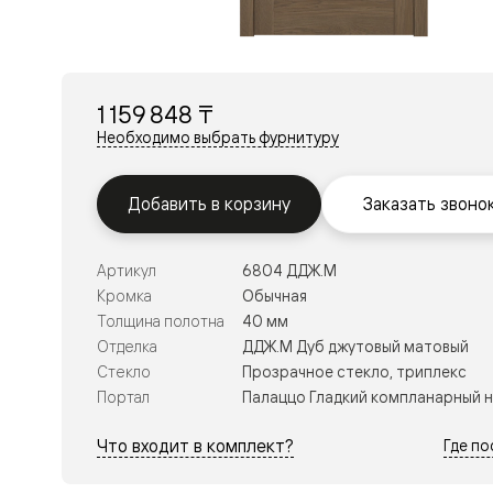
Перегор
Мозаик
Неокласс
Прайм
Фрэйм
1 159 848 ₸
Альба
Дюна
Необходимо выбрать фурнитуру
Рокка
Антик
Нео
Добавить в корзину
Заказать звоно
Париж
Центро
Шарм
Артикул
6804 ДДЖ.М
Нео
Классик
Кромка
Обычная
Галант
Толщина полотна
40 мм
Эго
Отделка
ДДЖ.М Дуб джутовый матовый
Классика
Стекло
Прозрачное стекло, триплекс
Маскот
Эссе
Портал
Палаццо Гладкий компланарный 
Тоскана
Плано
Что входит в комплект?
Где п
Тоскана
Грильято