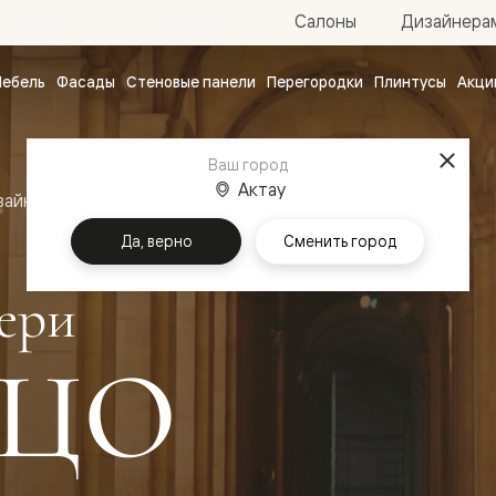
Салоны
Дизайнера
ебель
Фасады
Стеновые панели
Перегородки
Плинтусы
Акци
атные
ые
Ваш город
чные
Актау
зайн
Межкомнатные двери Палаццо
Да, верно
Сменить город
ери
ЦО
ванные