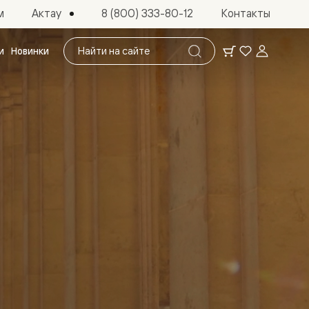
Актау
м
8 (800) 333-80-12
Контакты
Поиск
и
Новинки
по
сайту