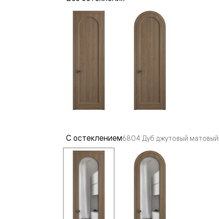
—
е
ный
м —
С остеклением
6804 Дуб джутовый матовый 
я
одки