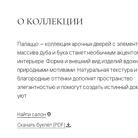
Планум
Цветные
Колор
Алюмини
О КОЛЛЕКЦИИ
Формато
Секрето
Алюмини
Мозаик
Палаццо — коллекция арочных дверей с элемен
Поворот
двери
массива дуба и бука станет необычным акценто
Скрытые
интерьере. Форма и внешний вид изделий вдох
двери
Дизайнер
природными мотивами. Натуральная текстура и
шпон
благородные оттенки дополнят пространство
Со
стеклом
элегантностью и помогут создать истинный д
Высокие
уют.
двери
В
гардеро
В
Найти салон
гостиную
Двери
Скачать буклет (PDF)
в
тренде