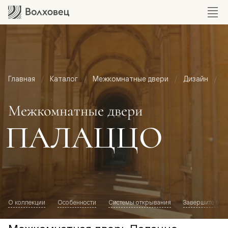
Главная
Каталог
Межкомнатные двери
Дизайн
М
Межкомнатные двери
ПАЛАЦЦО
О коллекции
Особенности
Системы открывания
Завершите обр