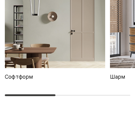
Софтформ
Шарм