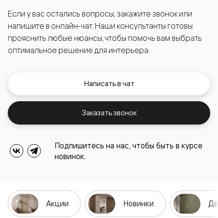
Если у вас остались вопросы, закажите звонок или
напишите в онлайн-чат. Наши консультанты готовы
прояснить любые нюансы, чтобы помочь вам выбрать
оптимальное решение для интерьера.
Написать в чат
Заказать звонок
Подпишитесь на нас, чтобы быть в курсе
новинок.
Акции
Новинки
Дв