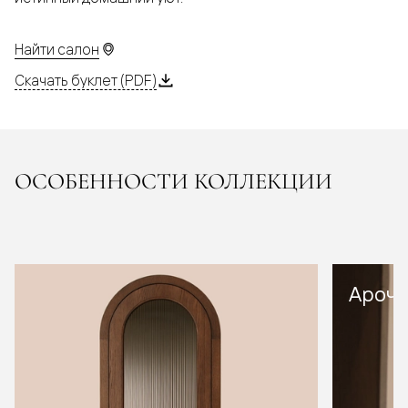
Найти салон
Скачать буклет (PDF)
ОСОБЕННОСТИ КОЛЛЕКЦИИ
Арочн