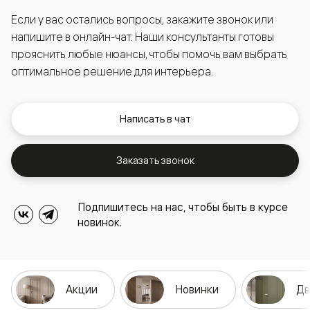
Если у вас остались вопросы, закажите звонок или
напишите в онлайн-чат. Наши консультанты готовы
прояснить любые нюансы, чтобы помочь вам выбрать
оптимальное решение для интерьера.
Написать в чат
Заказать звонок
Подпишитесь на нас, чтобы быть в курсе
новинок.
Акции
Новинки
Дв