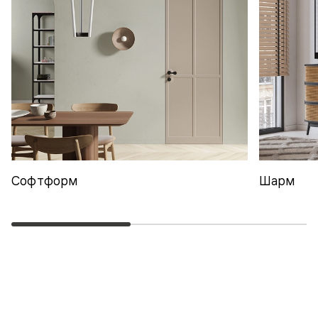
Софтформ
Шарм