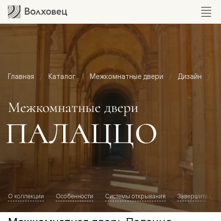
Главная
Каталог
Межкомнатные двери
Дизайн
М
Межкомнатные двери
ПАЛАЦЦО
О коллекции
Особенности
Системы открывания
Завершите обр