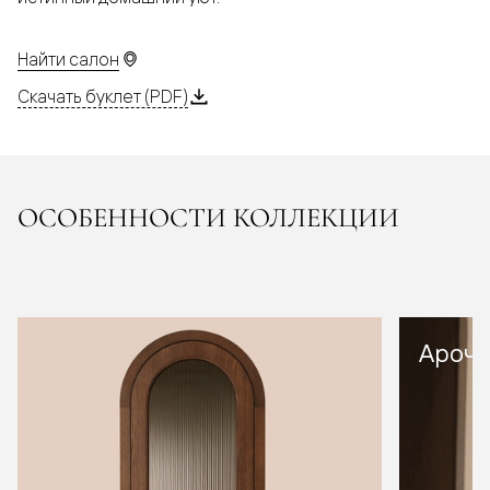
Найти салон
Скачать буклет (PDF)
ОСОБЕННОСТИ КОЛЛЕКЦИИ
Арочн