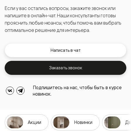
Если у вас остались вопросы, закажите звонок или
напишите в онлайн-чат. Наши консультанты готовы
прояснить любые нюансы, чтобы помочь вам выбрать
оптимальное решение для интерьера.
Написать в чат
Заказать звонок
Подпишитесь на нас, чтобы быть в курсе
новинок.
Акции
Новинки
Дв