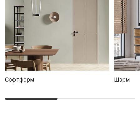
Софтформ
Шарм