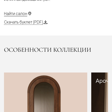
Найти салон
Скачать буклет (PDF)
ОСОБЕННОСТИ КОЛЛЕКЦИИ
Арочн