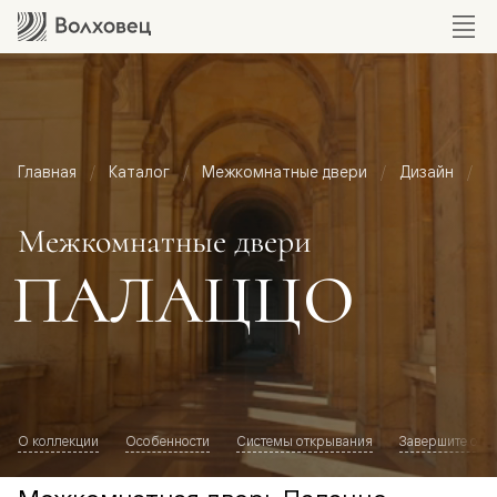
Главная
Каталог
Межкомнатные двери
Дизайн
М
Межкомнатные двери
ПАЛАЦЦО
О коллекции
Особенности
Системы открывания
Завершите обр