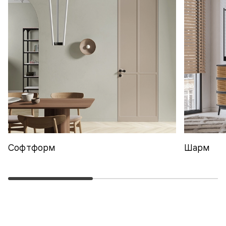
Софтформ
Шарм