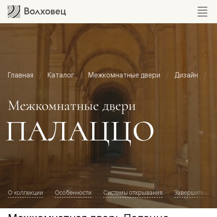
Главная
Каталог
Межкомнатные двери
Дизайн
М
Межкомнатные двери
ПАЛАЦЦО
О коллекции
Особенности
Системы открывания
Завершите обр