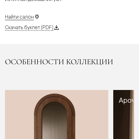
Найти салон
Скачать буклет (PDF)
ОСОБЕННОСТИ КОЛЛЕКЦИИ
Арочн