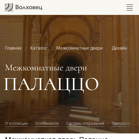
Главная
Каталог
Межкомнатные двери
Дизайн
М
Межкомнатные двери
ПАЛАЦЦО
О коллекции
Особенности
Системы открывания
Завершите обр