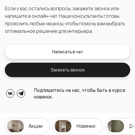
Если у вас остались вопросы, закажите звонок или
напишите в онлайн-чат. Наши консультанты готовы
прояснить любые нюансы, чтобы помочь вам выбрать
оптимальное решение для интерьера.
Написать в чат
Заказать звонок
Подпишитесь на нас, чтобы быть в курсе
новинок.
Акции
Новинки
Дв