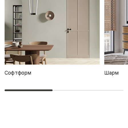
Софтформ
Шарм