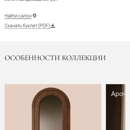
Найти салон
Скачать буклет (PDF)
ОСОБЕННОСТИ КОЛЛЕКЦИИ
Арочн