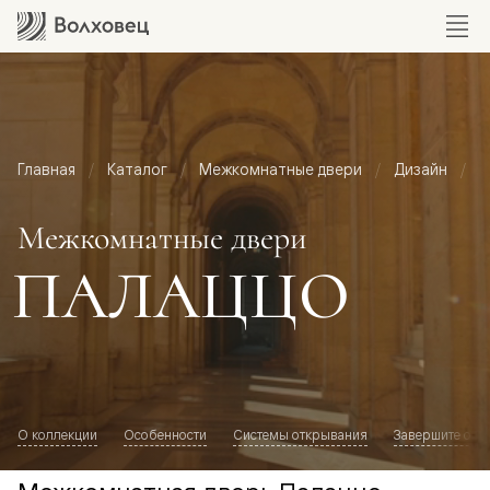
Главная
Каталог
Межкомнатные двери
Дизайн
М
Межкомнатные двери
ПАЛАЦЦО
О коллекции
Особенности
Системы открывания
Завершите обр