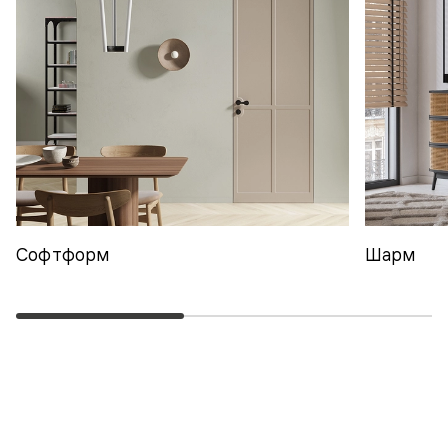
Софтформ
Шарм