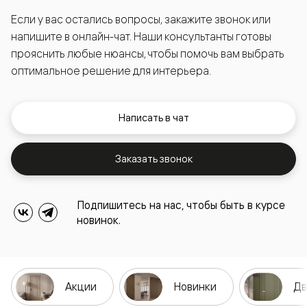
Если у вас остались вопросы, закажите звонок или
напишите в онлайн-чат. Наши консультанты готовы
прояснить любые нюансы, чтобы помочь вам выбрать
оптимальное решение для интерьера.
Написать в чат
Заказать звонок
Подпишитесь на нас, чтобы быть в курсе
новинок.
Акции
Новинки
Дв