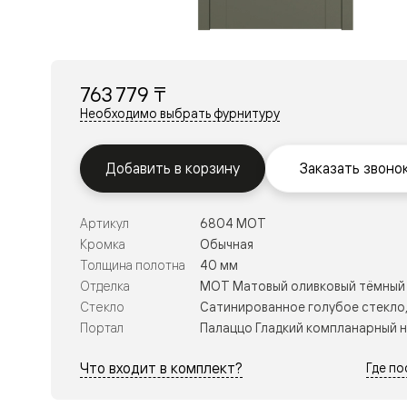
Перегор
Мозаик
Неокласс
Прайм
Фрэйм
763 779 ₸
Альба
Дюна
Необходимо выбрать фурнитуру
Рокка
Антик
Нео
Добавить в корзину
Заказать звоно
Париж
Центро
Шарм
Артикул
6804 МОТ
Нео
Классик
Кромка
Обычная
Галант
Толщина полотна
40 мм
Эго
Отделка
МОТ Матовый оливковый тёмный
Классика
Стекло
Сатинированное голубое стекло,
Маскот
Эссе
Портал
Палаццо Гладкий компланарный 
Тоскана
Плано
Что входит в комплект?
Где п
Тоскана
Грильято