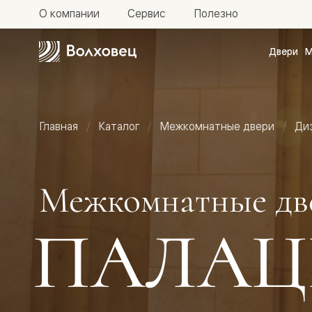
О компании
Сервис
Полезно
Двери
М
Межкомн
двери
Доступн
и практи
Фридом
Главная
Каталог
Межкомнатные двери
Ди
Центро
Галант
Нео
Планум
Секрето
Межкомнатные дв
-
скрытые
двери
ПАЛАЦ
Фрезеро
двери
в
эмали
Прайм
Маскот
Эссе