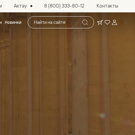
Актау
м
8 (800) 333-80-12
Контакты
Поиск
и
Новинки
по
сайту