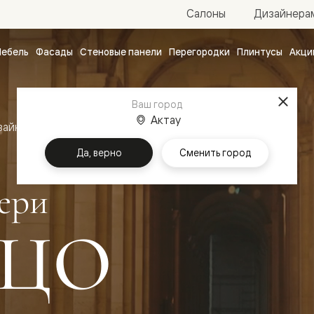
Салоны
Дизайнера
ебель
Фасады
Стеновые панели
Перегородки
Плинтусы
Акци
атные
ые
Ваш город
чные
Актау
зайн
Межкомнатные двери Палаццо
Да, верно
Сменить город
ери
ЦО
ванные