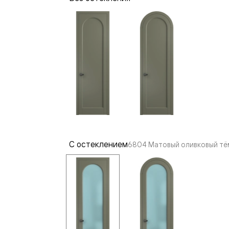
—
е
ный
м —
С остеклением
6804 Матовый оливковый тё
я
одки