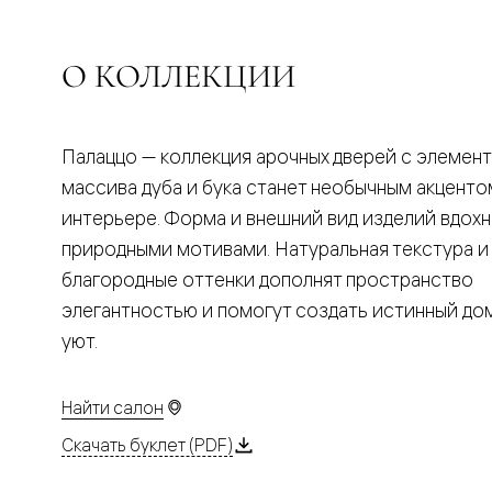
Планум
Цветные
Колор
Алюмини
О КОЛЛЕКЦИИ
Формато
Секрето
Алюмини
Мозаик
Палаццо — коллекция арочных дверей с элемен
Поворот
двери
массива дуба и бука станет необычным акценто
Скрытые
интерьере. Форма и внешний вид изделий вдох
двери
Дизайнер
природными мотивами. Натуральная текстура и
шпон
благородные оттенки дополнят пространство
Со
стеклом
элегантностью и помогут создать истинный д
Высокие
уют.
двери
В
гардеро
В
Найти салон
гостиную
Двери
Скачать буклет (PDF)
в
тренде