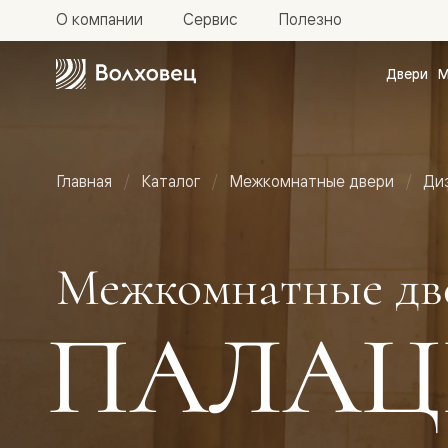
О компании
Сервис
Полезно
Двери
М
Межкомн
двери
Доступн
и практи
Фридом
Главная
Каталог
Межкомнатные двери
Ди
Центро
Галант
Нео
Планум
Секрето
Межкомнатные дв
-
скрытые
двери
ПАЛАЦ
Фрезеро
двери
в
эмали
Прайм
Маскот
Эссе