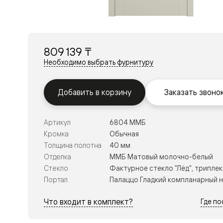
Перегор
Мозаик
Неокласс
Прайм
Фрэйм
809 139 ₸
Альба
Дюна
Необходимо выбрать фурнитуру
Рокка
Антик
Нео
Добавить в корзину
Заказать звоно
Париж
Центро
Шарм
Артикул
6804 ММБ
Нео
Классик
Кромка
Обычная
Галант
Толщина полотна
40 мм
Эго
Отделка
ММБ Матовый молочно-белый
Классика
Стекло
Фактурное стекло "Лёд", триплек
Маскот
Эссе
Портал
Палаццо Гладкий компланарный 
Тоскана
Плано
Что входит в комплект?
Где п
Тоскана
Грильято