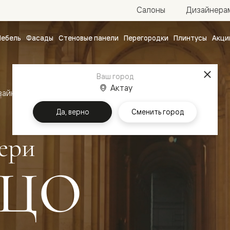
Салоны
Дизайнера
ебель
Фасады
Стеновые панели
Перегородки
Плинтусы
Акци
атные
ые
Ваш город
чные
Актау
зайн
Межкомнатные двери Палаццо
Да, верно
Сменить город
ери
ЦО
ванные