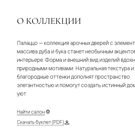
Планум
Цветные
Колор
Алюмини
О КОЛЛЕКЦИИ
Формато
Секрето
Алюмини
Мозаик
Палаццо — коллекция арочных дверей с элемен
Поворот
двери
массива дуба и бука станет необычным акценто
Скрытые
интерьере. Форма и внешний вид изделий вдох
двери
Дизайнер
природными мотивами. Натуральная текстура и
шпон
благородные оттенки дополнят пространство
Со
стеклом
элегантностью и помогут создать истинный д
Высокие
уют.
двери
В
гардеро
В
Найти салон
гостиную
Двери
Скачать буклет (PDF)
в
тренде