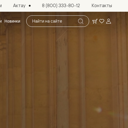
Актау
м
8 (800) 333-80-12
Контакты
Поиск
и
Новинки
по
сайту