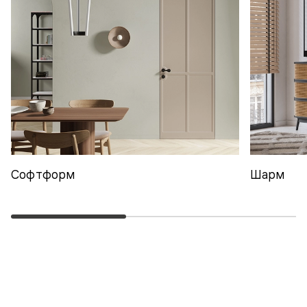
Софтформ
Шарм