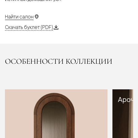
Найти салон
Скачать буклет (PDF)
ОСОБЕННОСТИ КОЛЛЕКЦИИ
Арочн