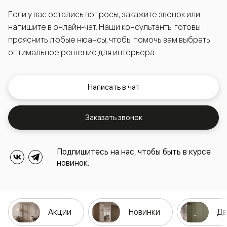
Если у вас остались вопросы, закажите звонок или
напишите в онлайн-чат. Наши консультанты готовы
прояснить любые нюансы, чтобы помочь вам выбрать
оптимальное решение для интерьера.
Написать в чат
Заказать звонок
Подпишитесь на нас, чтобы быть в курсе
новинок.
Акции
Новинки
Дв