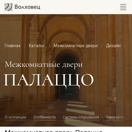
Главная
Каталог
Межкомнатные двери
Дизайн
М
Межкомнатные двери
ПАЛАЦЦО
О коллекции
Особенности
Системы открывания
Завершите обр