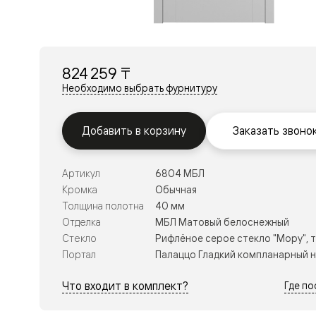
Перегор
Мозаик
Неокласс
Прайм
Фрэйм
824 259 ₸
Альба
Дюна
Необходимо выбрать фурнитуру
Рокка
Антик
Нео
Добавить в корзину
Заказать звоно
Париж
Центро
Шарм
Артикул
6804 МБЛ
Нео
Классик
Кромка
Обычная
Галант
Толщина полотна
40 мм
Эго
Отделка
МБЛ Матовый белоснежный
Классика
Стекло
Рифлёное серое стекло "Мору", 
Маскот
Эссе
Портал
Палаццо Гладкий компланарный 
Тоскана
Плано
Что входит в комплект?
Где п
Тоскана
Грильято