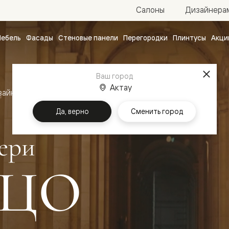
Салоны
Дизайнера
ебель
Фасады
Стеновые панели
Перегородки
Плинтусы
Акци
атные
ые
Ваш город
чные
Актау
зайн
Межкомнатные двери Палаццо
Да, верно
Сменить город
ери
ЦО
ванные