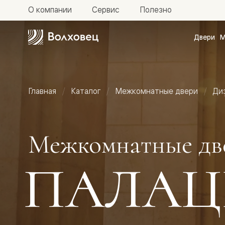
О компании
Сервис
Полезно
Двери
М
Межкомн
двери
Доступн
и практи
Фридом
Главная
Каталог
Межкомнатные двери
Ди
Центро
Галант
Нео
Планум
Секрето
Межкомнатные дв
-
скрытые
двери
ПАЛАЦ
Фрезеро
двери
в
эмали
Прайм
Маскот
Эссе