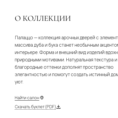
Планум
Цветные
Колор
Алюмини
О КОЛЛЕКЦИИ
Формато
Секрето
Алюмини
Мозаик
Палаццо — коллекция арочных дверей с элемен
Поворот
двери
массива дуба и бука станет необычным акценто
Скрытые
интерьере. Форма и внешний вид изделий вдох
двери
Дизайнер
природными мотивами. Натуральная текстура и
шпон
благородные оттенки дополнят пространство
Со
стеклом
элегантностью и помогут создать истинный д
Высокие
уют.
двери
В
гардеро
В
Найти салон
гостиную
Двери
Скачать буклет (PDF)
в
тренде