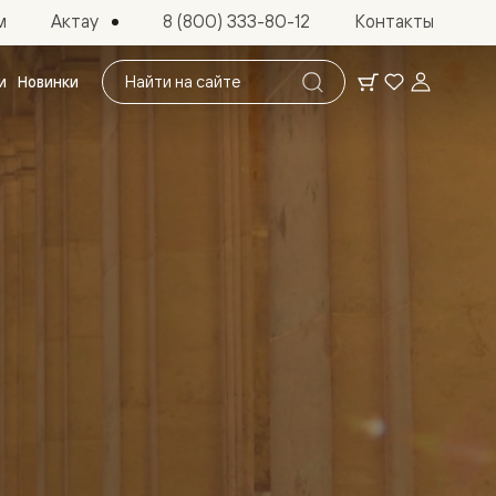
Актау
м
8 (800) 333-80-12
Контакты
Поиск
и
Новинки
по
сайту