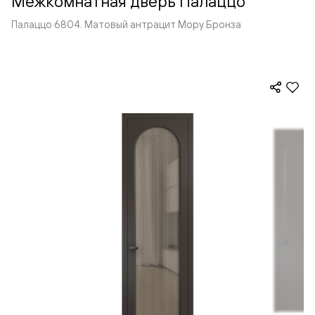
Межкомнатная дверь Палаццо
Палаццо 6804. Матовый антрацит Мору Бронза