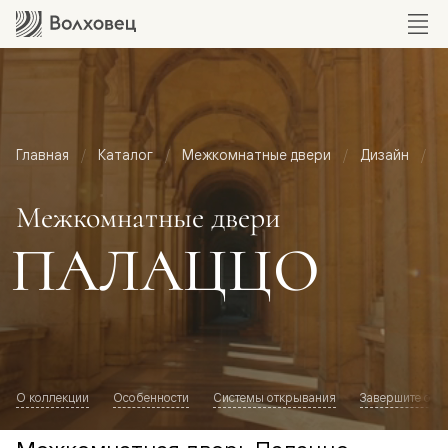
Главная
Каталог
Межкомнатные двери
Дизайн
М
Межкомнатные двери
ПАЛАЦЦО
О коллекции
Особенности
Системы открывания
Завершите обр