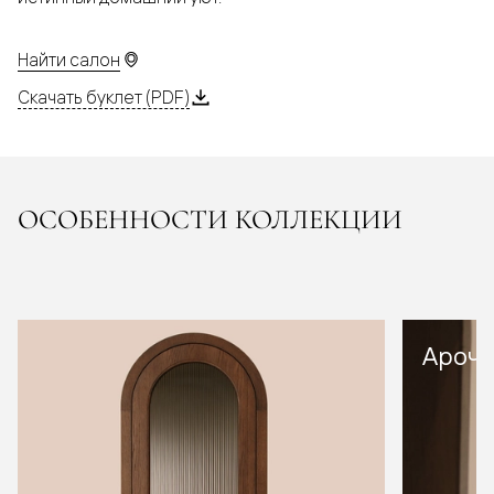
Найти салон
Скачать буклет (PDF)
ОСОБЕННОСТИ КОЛЛЕКЦИИ
Арочн