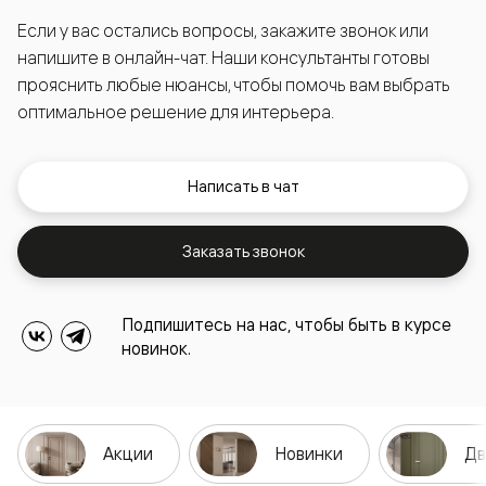
Если у вас остались вопросы, закажите звонок или
напишите в онлайн-чат. Наши консультанты готовы
прояснить любые нюансы, чтобы помочь вам выбрать
оптимальное решение для интерьера.
Написать в чат
Заказать звонок
Подпишитесь на нас, чтобы быть в курсе
новинок.
Акции
Новинки
Дв