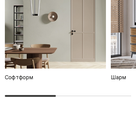
Софтформ
Шарм