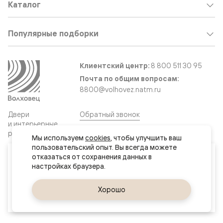
Каталог
Популярные подборки
Клиентский центр:
8 800 511 30 95
Почта по общим вопросам:
8800@volhovez.natm.ru
Двери
Обратный звонок
и интерьерные
решения
Мы используем 
cookies
, чтобы улучшить ваш 
пользовательский опыт. Вы всегда можете 
Ваш город
отказаться от сохранения данных в 
Сайт не является публичной офертой
Актау
Правовая информация
Дизайн сайта совместно с агентством
Супрематика
Да, верно
Хорошо
Сменить город
© 2026 Волховец