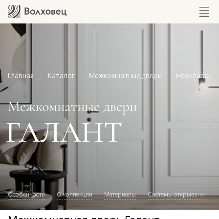
Главная
Каталог
Межкомнатные двери
Неоклассик
Межкомнатные двери
ГАЛАНТ
Особенности
О коллекции
Материалы
Системы открывания