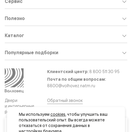
Сервис
Полезно
Каталог
Популярные подборки
Клиентский центр:
8 800 511 30 95
Почта по общим вопросам:
8800@volhovez.natm.ru
Двери
Обратный звонок
и интерьерные
решения
Мы используем 
cookies
, чтобы улучшить ваш 
пользовательский опыт. Вы всегда можете 
Ваш город
отказаться от сохранения данных в 
Сайт не является публичной офертой
Актау