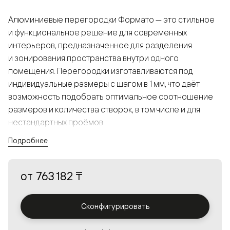
Алюминиевые перегородки Формато — это стильное
и функциональное решение для современных
интерьеров, предназначенное для разделения
и зонирования пространства внутри одного
помещения. Перегородки изготавливаются под
индивидуальные размеры с шагом в 1 мм, что даёт
возможность подобрать оптимальное соотношение
размеров и количества створок, в том числе и для
нестандартных проёмов.
Подробнее
Конструкция, выполненная из алюминия, получается
прочной, но в то же время лёгкой и лаконичной,
от
763 182 ₸
а большой выбор вставок из стекла с различными
эффектами позволяет создавать разнообразные
решения в интерьере и варьировать освещённость.
Сконфигурировать