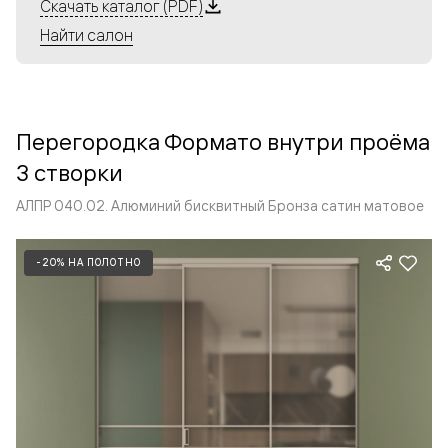
Алюминиевые перегородки имеют единый профиль
Скачать каталог (PDF)
с алюминиевыми дверьми и легко сочетаются в одном
Найти салон
пространстве, не перегружая его. Также их можно
комбинировать в интерьере с полотнами из нашего
стандартного ассортимента. Помимо этого, система
алюминиевых перегородок и дверей координируется
Перегородка Формато внутри проёма
со стеновыми панелями Волховец.
3 створки
АЛПР 040.02. Алюминий бисквитный Бронза сатин матовое
-20% НА ПОЛОТНО