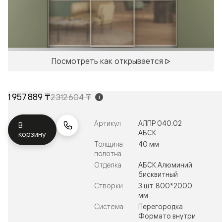
Посмотреть как открывается
1 957 889 ₸
2 312 604 ₸
i
Артикул
АЛПР 040.02
В
АБСК
корзину
Толщина
40 мм
полотна
Отделка
АБСК Алюминий
бисквитный
Створки
3 шт. 800*2000
мм
Система
Перегородка
Формато внутри