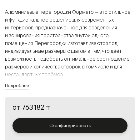
Алюминиевые перегородки Формато — это стильное
и функциональное решение для современных
интерьеров, предназначенное для разделения
и зонирования пространства внутри одного
помещения. Перегородки изготавливаются под
индивидуальные размеры с шагом в 1 мм, что даёт
возможность подобрать оптимальное соотношение
размеров и количества створок, в том числе и для
нестандартных проёмов.
Подробнее
Конструкция, выполненная из алюминия, получается
прочной, но в то же время лёгкой и лаконичной,
от
763 182 ₸
а большой выбор вставок из стекла с различными
эффектами позволяет создавать разнообразные
решения в интерьере и варьировать освещённость.
Сконфигурировать