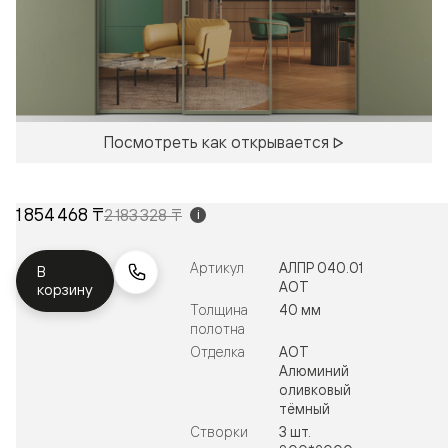
Посмотреть как открывается
1 854 468 ₸
2 183 328 ₸
i
Артикул
АЛПР 040.01
В
АОТ
корзину
Толщина
40 мм
полотна
Отделка
АОТ
Алюминий
оливковый
тёмный
Створки
3 шт.