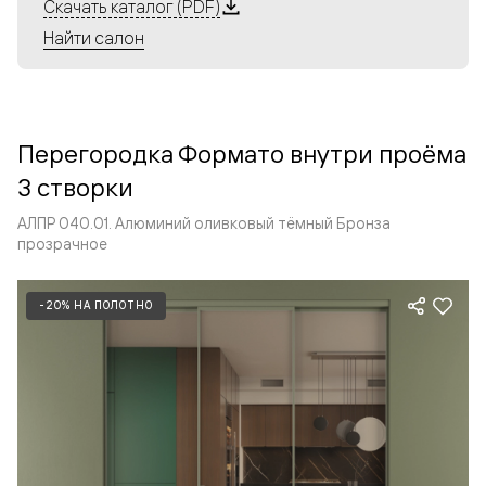
Алюминиевые перегородки имеют единый профиль
Скачать каталог (PDF)
с алюминиевыми дверьми и легко сочетаются в одном
Найти салон
пространстве, не перегружая его. Также их можно
комбинировать в интерьере с полотнами из нашего
стандартного ассортимента. Помимо этого, система
алюминиевых перегородок и дверей координируется
Перегородка Формато внутри проёма
со стеновыми панелями Волховец.
3 створки
АЛПР 040.01. Алюминий оливковый тёмный Бронза
прозрачное
-20% НА ПОЛОТНО