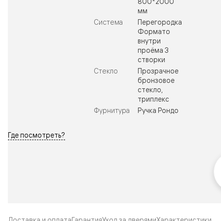
800*2000
мм
Система
Перегородка
Формато
внутри
проёма 3
створки
Стекло
Прозрачное
бронзовое
стекло,
триплекс
Фурнитура
Ручка Рондо
Где посмотреть?
Доставка и оплата
Гарантия
Уход за дверями
Характеристики