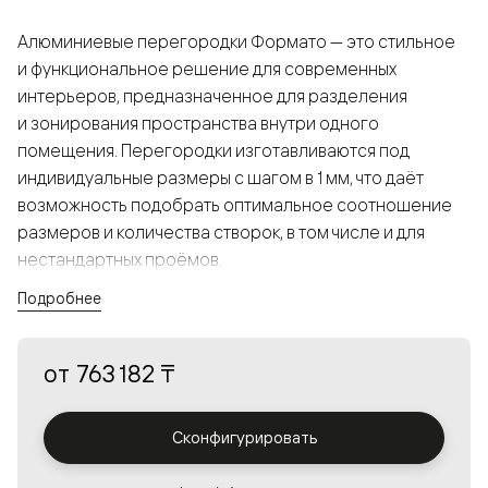
Алюминиевые перегородки Формато — это стильное
и функциональное решение для современных
интерьеров, предназначенное для разделения
и зонирования пространства внутри одного
помещения. Перегородки изготавливаются под
индивидуальные размеры с шагом в 1 мм, что даёт
возможность подобрать оптимальное соотношение
размеров и количества створок, в том числе и для
нестандартных проёмов.
Подробнее
Конструкция, выполненная из алюминия, получается
прочной, но в то же время лёгкой и лаконичной,
от
763 182 ₸
а большой выбор вставок из стекла с различными
эффектами позволяет создавать разнообразные
решения в интерьере и варьировать освещённость.
Сконфигурировать