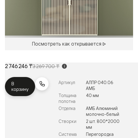
Посмотреть как открывается
2 746 246 ₸
3 269 700 ₸
i
Артикул
АЛПР 040.06
В
АМБ
корзину
Толщина
40 мм
полотна
Отделка
АМБ Алюминий
молочно-белый
Створки
2 шт. 800*2000
мм
Система
Перегородка