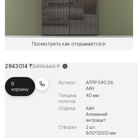
Посмотреть как открывается
2 843 014 ₸
3 390 660 ₸
i
Артикул
АЛПР 040.06
В
ААН
корзину
Толщина
40 мм
полотна
Отделка
ААН
Алюминий
антрацит
Створки
2 шт.
800*2000 мм