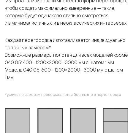
Мы проанализировали множество форм перегородок,
чтобы создать максимально выверенные — такие,
которые будут одинаково стильно смотреться
и в минималистичных, и в неоклассических интерьерах.
Каждая перегородка изготавливается индивидуально
по точным замерам*.
Возможные размеры полотен для всех моделей кроме
040.05: 400—1200×2000—3000 мм с шагом 1 мм
Модель 040.05: 600—1200×2000—3000 мм с шагом
1 мм
*услуга по замерам предоставляется бесплатно в черте города