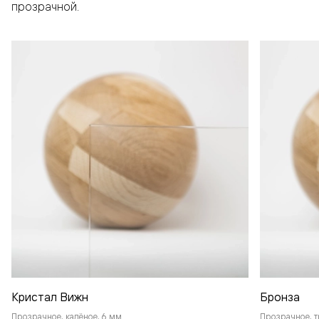
прозрачной.
Кристал Вижн
Бронза
Прозрачное, калёное, 6 мм
Прозрачное, т