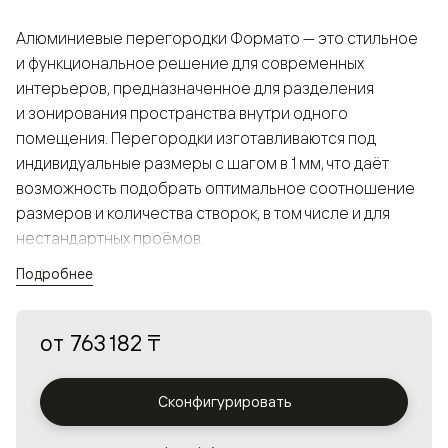
Алюминиевые перегородки Формато — это стильное
и функциональное решение для современных
интерьеров, предназначенное для разделения
и зонирования пространства внутри одного
помещения. Перегородки изготавливаются под
индивидуальные размеры с шагом в 1 мм, что даёт
возможность подобрать оптимальное соотношение
размеров и количества створок, в том числе и для
нестандартных проёмов.
Подробнее
Конструкция, выполненная из алюминия, получается
прочной, но в то же время лёгкой и лаконичной,
от
763 182 ₸
а большой выбор вставок из стекла с различными
эффектами позволяет создавать разнообразные
решения в интерьере и варьировать освещённость.
Сконфигурировать