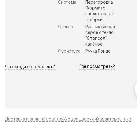
Система
Перегородка
Формато
вдоль стены 2
створки
Стекло
Рефлективное
серое стекло
"Стопсол",
калёное
Фурнитура
Ручка Рондо
Где посмотреть?
Что входит в комплект?
Доставка и оплата
Гарантия
Уход за дверями
Характеристики