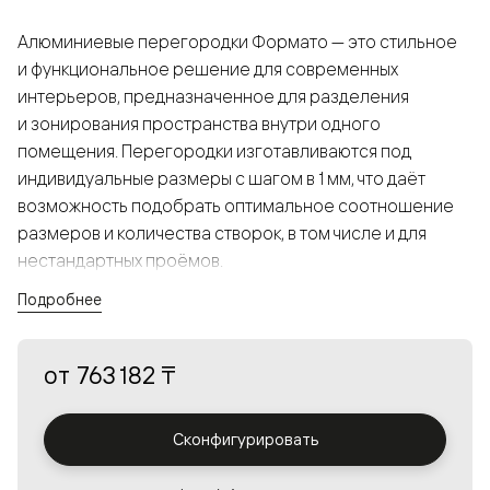
Алюминиевые перегородки Формато — это стильное
и функциональное решение для современных
интерьеров, предназначенное для разделения
и зонирования пространства внутри одного
помещения. Перегородки изготавливаются под
индивидуальные размеры с шагом в 1 мм, что даёт
возможность подобрать оптимальное соотношение
размеров и количества створок, в том числе и для
нестандартных проёмов.
Подробнее
Конструкция, выполненная из алюминия, получается
прочной, но в то же время лёгкой и лаконичной,
от
763 182 ₸
а большой выбор вставок из стекла с различными
эффектами позволяет создавать разнообразные
решения в интерьере и варьировать освещённость.
Сконфигурировать