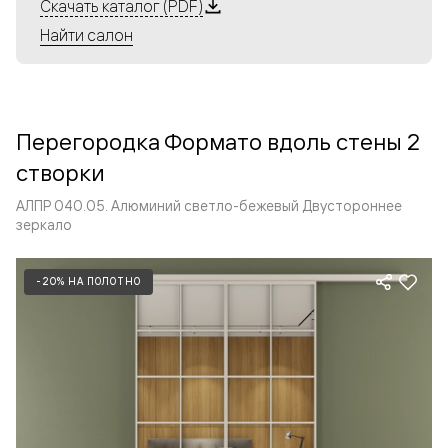
Алюминиевые перегородки имеют единый профиль
Скачать каталог (PDF)
с алюминиевыми дверьми и легко сочетаются в одном
Найти салон
пространстве, не перегружая его. Также их можно
комбинировать в интерьере с полотнами из нашего
стандартного ассортимента. Помимо этого, система
алюминиевых перегородок и дверей координируется
Перегородка Формато вдоль стены 2
со стеновыми панелями Волховец.
створки
АЛПР 040.05. Алюминий светло-бежевый Двустороннее
зеркало
-20% НА ПОЛОТНО