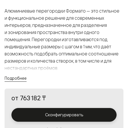
Алюминиевые перегородки Формато — это стильное
и функциональное решение для современных
интерьеров, предназначенное для разделения
и зонирования пространства внутри одного
помещения. Перегородки изготавливаются под
индивидуальные размеры с шагом в 1 мм, что даёт
возможность подобрать оптимальное соотношение
размеров и количества створок, в том числе и для
нестандартных проёмов.
Подробнее
Конструкция, выполненная из алюминия, получается
прочной, но в то же время лёгкой и лаконичной,
от
763 182 ₸
а большой выбор вставок из стекла с различными
эффектами позволяет создавать разнообразные
решения в интерьере и варьировать освещённость.
Сконфигурировать