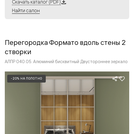
Алюминиевые перегородки имеют единый профиль
Скачать каталог (PDF)
с алюминиевыми дверьми и легко сочетаются в одном
Найти салон
пространстве, не перегружая его. Также их можно
комбинировать в интерьере с полотнами из нашего
стандартного ассортимента. Помимо этого, система
алюминиевых перегородок и дверей координируется
Перегородка Формато вдоль стены 2
со стеновыми панелями Волховец.
створки
АЛПР 040.05. Алюминий бисквитный Двустороннее зеркало
-20% НА ПОЛОТНО