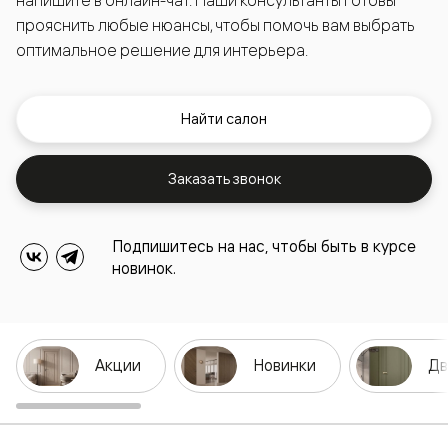
напишите в онлайн-чат. Наши консультанты готовы
прояснить любые нюансы, чтобы помочь вам выбрать
оптимальное решение для интерьера.
Найти салон
Заказать звонок
Подпишитесь на нас, чтобы быть в курсе
новинок.
Акции
Новинки
Дв