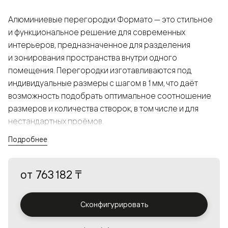
Алюминиевые перегородки Формато — это стильное
и функциональное решение для современных
интерьеров, предназначенное для разделения
и зонирования пространства внутри одного
помещения. Перегородки изготавливаются под
индивидуальные размеры с шагом в 1 мм, что даёт
возможность подобрать оптимальное соотношение
размеров и количества створок, в том числе и для
нестандартных проёмов.
Подробнее
Конструкция, выполненная из алюминия, получается
прочной, но в то же время лёгкой и лаконичной,
от
763 182 ₸
а большой выбор вставок из стекла с различными
эффектами позволяет создавать разнообразные
решения в интерьере и варьировать освещённость.
Сконфигурировать