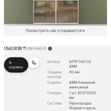
Посмотреть как открывается
1 560 838 ₸
1 787 940 ₸
i
Артикул
АЛПР 040.03
В
АЖМ
корзину
Толщина
40 мм
полотна
Отделка
АЖМ Алюминий
жемчужный
Створки
2 шт. 800*2000
мм
Система
Перегородка
Формато вдоль