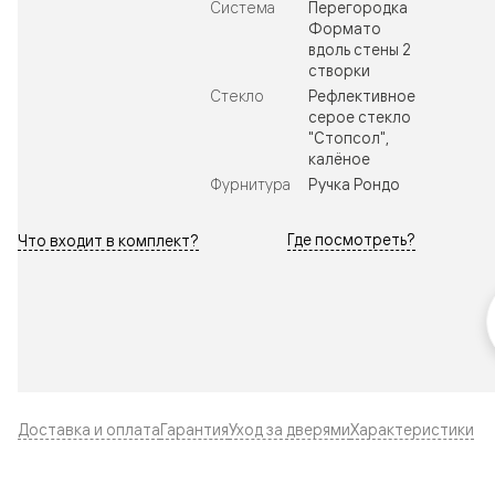
Система
Перегородка
Формато
вдоль стены 2
створки
Стекло
Рефлективное
серое стекло
"Стопсол",
калёное
Фурнитура
Ручка Рондо
Где посмотреть?
Что входит в комплект?
Доставка и оплата
Гарантия
Уход за дверями
Характеристики