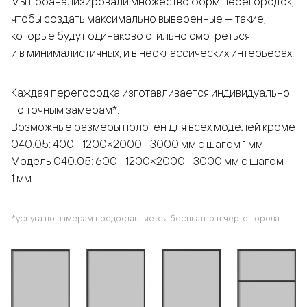
Мы проанализировали множество форм перегородок,
чтобы создать максимально выверенные — такие,
которые будут одинаково стильно смотреться
и в минималистичных, и в неоклассических интерьерах.
Каждая перегородка изготавливается индивидуально
по точным замерам*.
Возможные размеры полотен для всех моделей кроме
040.05: 400—1200×2000—3000 мм с шагом 1 мм
Модель 040.05: 600—1200×2000—3000 мм с шагом
1 мм
*услуга по замерам предоставляется бесплатно в черте города