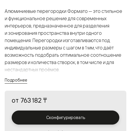
Алюминиевые перегородки Формато — это стильное
и функциональное решение для современных
интерьеров, предназначенное для разделения
и зонирования пространства внутри одного
помещения. Перегородки изготавливаются под
индивидуальные размеры с шагом в 1 мм, что даёт
возможность подобрать оптимальное соотношение
размеров и количества створок, в том числе и для
нестандартных проёмов.
Подробнее
Конструкция, выполненная из алюминия, получается
прочной, но в то же время лёгкой и лаконичной,
от
763 182 ₸
а большой выбор вставок из стекла с различными
эффектами позволяет создавать разнообразные
решения в интерьере и варьировать освещённость.
Сконфигурировать