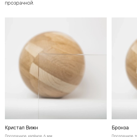
прозрачной.
Кристал Вижн
Бронза
Прозрачное, калёное, 6 мм
Прозрачное, т