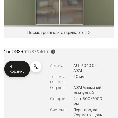
Посмотреть как открывается
1 560 838 ₸
1 787 940 ₸
i
Артикул
АЛПР 040.02
В
АЖМ
корзину
Толщина
40 мм
полотна
Отделка
АЖМ Алюминий
жемчужный
Створки
2 шт. 800*2000
мм
Система
Перегородка
Формато вдоль