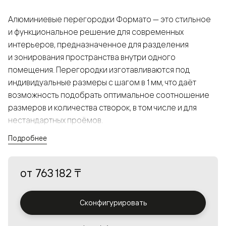
Алюминиевые перегородки Формато — это стильное
и функциональное решение для современных
интерьеров, предназначенное для разделения
и зонирования пространства внутри одного
помещения. Перегородки изготавливаются под
индивидуальные размеры с шагом в 1 мм, что даёт
возможность подобрать оптимальное соотношение
размеров и количества створок, в том числе и для
нестандартных проёмов.
Подробнее
Конструкция, выполненная из алюминия, получается
прочной, но в то же время лёгкой и лаконичной,
от
763 182 ₸
а большой выбор вставок из стекла с различными
эффектами позволяет создавать разнообразные
решения в интерьере и варьировать освещённость.
Сконфигурировать