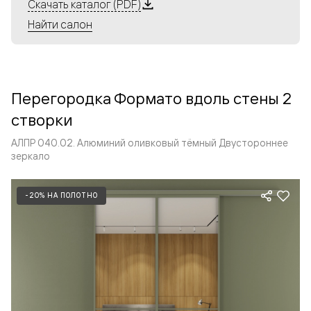
Алюминиевые перегородки имеют единый профиль
Скачать каталог (PDF)
с алюминиевыми дверьми и легко сочетаются в одном
Найти салон
пространстве, не перегружая его. Также их можно
комбинировать в интерьере с полотнами из нашего
стандартного ассортимента. Помимо этого, система
алюминиевых перегородок и дверей координируется
Перегородка Формато вдоль стены 2
со стеновыми панелями Волховец.
створки
АЛПР 040.02. Алюминий оливковый тёмный Двустороннее
зеркало
-20% НА ПОЛОТНО