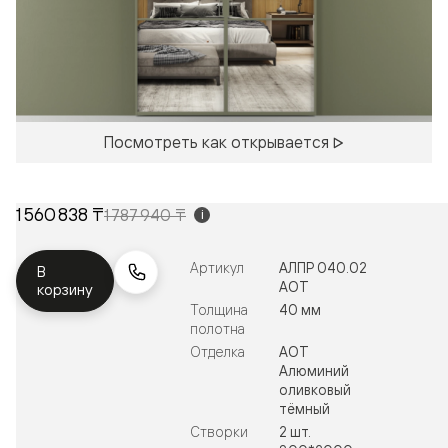
Посмотреть как открывается
1 560 838 ₸
1 787 940 ₸
i
Артикул
АЛПР 040.02
В
АОТ
корзину
Толщина
40 мм
полотна
Отделка
АОТ
Алюминий
оливковый
тёмный
Створки
2 шт.