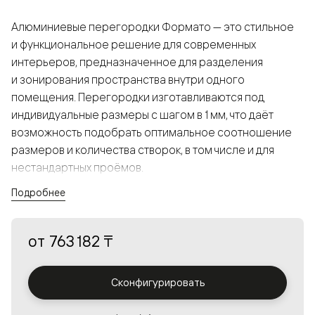
Алюминиевые перегородки Формато — это стильное
и функциональное решение для современных
интерьеров, предназначенное для разделения
и зонирования пространства внутри одного
помещения. Перегородки изготавливаются под
индивидуальные размеры с шагом в 1 мм, что даёт
возможность подобрать оптимальное соотношение
размеров и количества створок, в том числе и для
нестандартных проёмов.
Подробнее
Конструкция, выполненная из алюминия, получается
прочной, но в то же время лёгкой и лаконичной,
от
763 182 ₸
а большой выбор вставок из стекла с различными
эффектами позволяет создавать разнообразные
решения в интерьере и варьировать освещённость.
Сконфигурировать