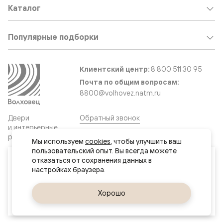
Каталог
Популярные подборки
Клиентский центр:
8 800 511 30 95
Почта по общим вопросам:
8800@volhovez.natm.ru
Двери
Обратный звонок
и интерьерные
решения
Мы используем 
cookies
, чтобы улучшить ваш 
пользовательский опыт. Вы всегда можете 
Ваш город
отказаться от сохранения данных в 
Сайт не является публичной офертой
Актау
Правовая информация
Дизайн сайта совместно с агентством
Супрематика
Да, верно
Хорошо
Сменить город
© 2026 Волховец