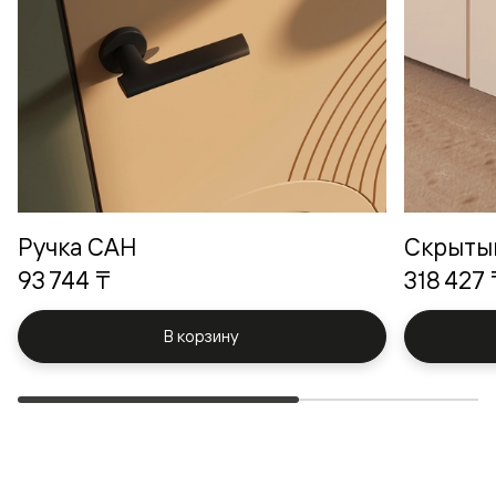
Ручка САН
Скрыты
93 744 ₸
318 427 
В корзину