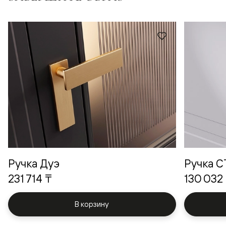
Ручка Дуэ
Ручка 
231 714 ₸
130 032
В корзину