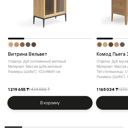
Витрина Вельвет
Комод Пьега 
Отделка: Дуб соломенный матовый
Отделка: Дуб муск
Материал: Массив дуба матовый
Материал: Массив
Размеры (ШxВxГ): 102x144x51 см
Тип столешницы: 
Размеры (ШxВxГ): 1
1 219 655 ₸
1 434 888 ₸
1 165 034 ₸
1 370
В корзину