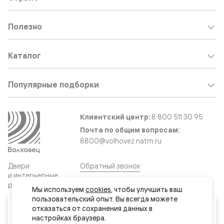
Полезно
Каталог
Популярные подборки
Клиентский центр:
8 800 511 30 95
Почта по общим вопросам:
8800@volhovez.natm.ru
Двери
Обратный звонок
и интерьерные
решения
Мы используем 
cookies
, чтобы улучшить ваш 
пользовательский опыт. Вы всегда можете 
Ваш город
отказаться от сохранения данных в 
Сайт не является публичной офертой
Актау
Правовая информация