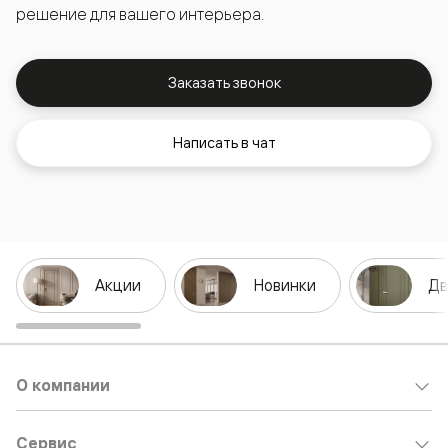
решение для вашего интерьера.
Заказать звонок
Написать в чат
Акции
Новинки
Дв
О компании
Сервис