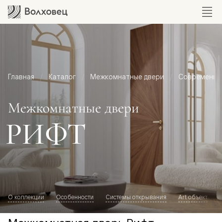
Главная
Каталог
Межкомнатные двери
Современный
Межкомнатные двери
РИФТ
О коллекции
Особенности
Системы открывания
Art объект