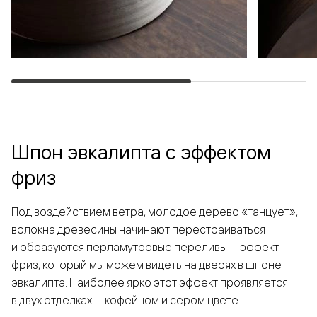
Шпон эвкалипта с эффектом
фриз
Под воздействием ветра, молодое дерево «танцует»,
волокна древесины начинают перестраиваться
и образуются перламутровые переливы — эффект
фриз, который мы можем видеть на дверях в шпоне
эвкалипта. Наиболее ярко этот эффект проявляется
в двух отделках — кофейном и сером цвете.