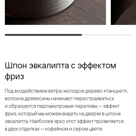
Шпон эвкалипта с эффектом
фриз
Под воздействием ветра, молодое дерево «танцует»,
волокна древесины начинают перестраиваться
и образуются перламутровые переливы — эффект
фриз, который мы можем видеть на дверях в шпоне
эвкалипта. Наиболее ярко этот эффект проявляется
в двух отделках — кофейном и сером цвете.