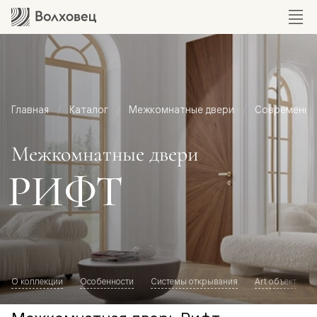
Главная
Каталог
Межкомнатные двери
Современный
Межкомнатные двери
РИФТ
О коллекции
Особенности
Системы открывания
Art объект