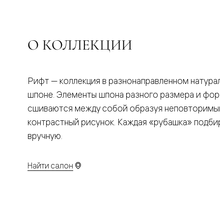
Планум
Цветные
Колор
Алюмини
Формато
О КОЛЛЕКЦИИ
Секрето
Алюмини
Мозаик
Поворот
Рифт — коллекция в разнонаправленном натура
двери
Скрытые
шпоне. Элементы шпона разного размера и фо
двери
сшиваются между собой образуя неповторимы
Дизайнер
шпон
контрастный рисунок. Каждая «рубашка» подби
Со
стеклом
вручную.
Высокие
двери
В
Найти салон
гардеро
В
гостиную
Двери
в
тренде