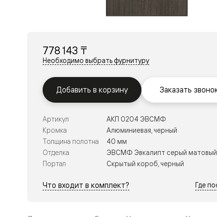
Перегор
Мозаик
Неокласс
Прайм
Фрэйм
778 143 ₸
Альба
Дюна
Необходимо выбрать фурнитуру
Рокка
Антик
Нео
Добавить в корзину
Заказать звоно
Париж
Центро
Шарм
Артикул
АКП 0204 ЭВСМФ
Нео
Классик
Кромка
Алюминиевая, черный
Галант
Толщина полотна
40 мм
Эго
Отделка
ЭВСМФ Эвкалипт серый матовый
Классика
Портал
Скрытый короб, черный
Маскот
Эссе
Тоскана
Что входит в комплект?
Где п
Плано
Тоскана
Грильято