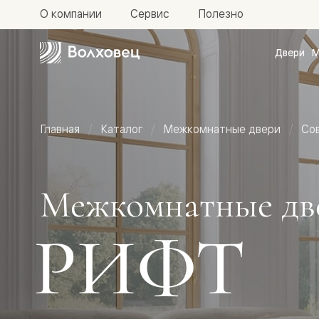
О компании
Сервис
Полезно
Двери
М
Межкомн
двери
Доступн
и практи
Фридом
Главная
Каталог
Межкомнатные двери
Со
Центро
Галант
Нео
Планум
Секрето
Межкомнатные дв
-
скрытые
двери
РИФТ
Фрезеро
двери
в
эмали
Прайм
Маскот
Эссе