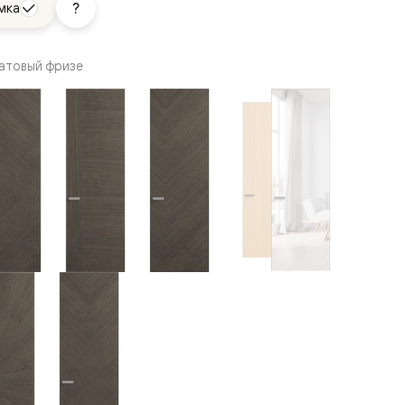
мка
атовый фризе