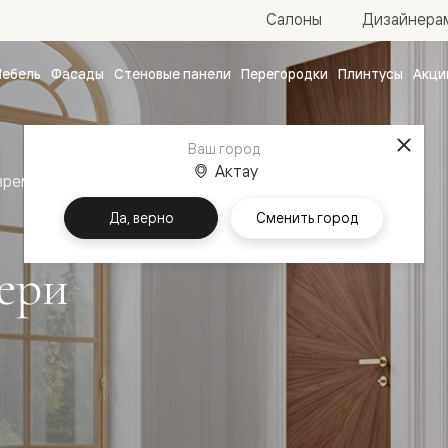
Салоны
Дизайнера
ебель
Фасады
Стеновые панели
Перегородки
Плинтусы
Акци
атные
ые
Ваш город
чные
Актау
временный стиль
Межкомнатные двери Рифт
Да, верно
Сменить город
ери
ванные