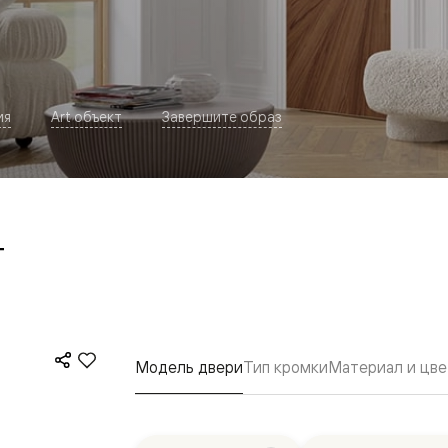
ия
Art объект
Завершите образ
т
евая
Модель двери
Тип кромки
Материал и цве
ские
вание