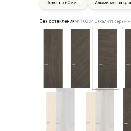
Полотно 60мм
Алюминиевая кро
—
е
ный
Без остекления
АКП 0204 Эвкалипт серый м
м —
я
одки