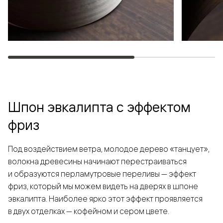
Шпон эвкалипта с эффектом
фриз
Под воздействием ветра, молодое дерево «танцует»,
волокна древесины начинают перестраиваться
и образуются перламутровые переливы — эффект
фриз, который мы можем видеть на дверях в шпоне
эвкалипта. Наиболее ярко этот эффект проявляется
в двух отделках — кофейном и сером цвете.