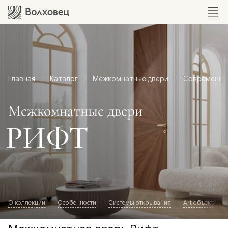
Главная
Каталог
Межкомнатные двери
Современный
Межкомнатные двери
РИФТ
О коллекции
Особенности
Системы открывания
Art объект