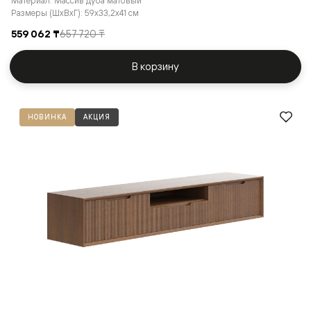
Материал: Массив дуба матовый
Размеры (ШxВxГ): 59x33,2x41 см
559 062 ₸
657 720 ₸
В корзину
НОВИНКА
АКЦИЯ