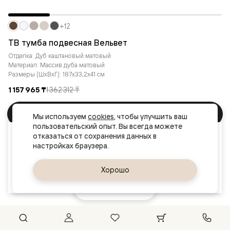
+12
ТВ тумба подвесная Вельвет
Отделка: Дуб каштановый матовый
Материал: Массив дуба матовый
Размеры (ШxВxГ): 187x33,2x41 см
1 157 965 ₸
1 362 312 ₸
В корзину
Мы используем 
cookies
, чтобы улучшить ваш 
пользовательский опыт. Вы всегда можете 
Ваш город
отказаться от сохранения данных в 
Актау
Да, верно
Хорошо
Сменить город
Показать ещё
1
2
3
4