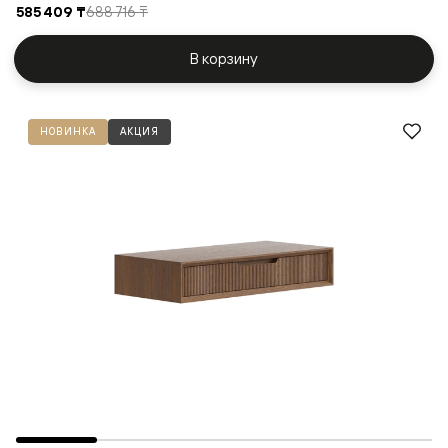
585 409 ₸
688 716 ₸
В корзину
НОВИНКА
АКЦИЯ