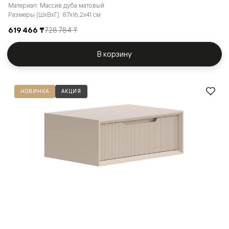
Материал: Массив дуба матовый
Размеры (ШxВxГ): 87x16,2x41 см
619 466 ₸
728 784 ₸
В корзину
НОВИНКА
АКЦИЯ