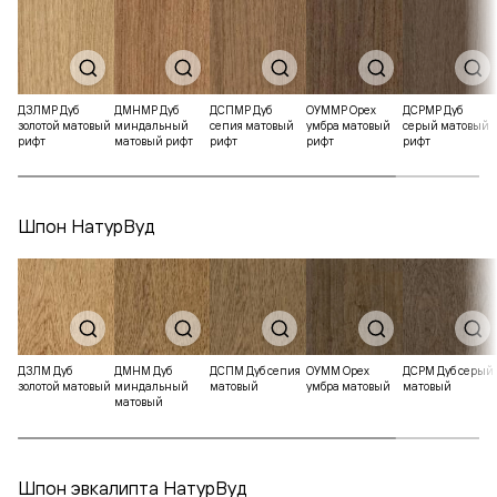
ДЗЛМР Дуб
ДМНМР Дуб
ДСПМР Дуб
ОУММР Орех
ДСРМР Дуб
золотой матовый
миндальный
сепия матовый
умбра матовый
серый матовый
рифт
матовый рифт
рифт
рифт
рифт
Шпон НатурВуд
ДЗЛМ Дуб
ДМНМ Дуб
ДСПМ Дуб сепия
ОУММ Орех
ДСРМ Дуб серый
золотой матовый
миндальный
матовый
умбра матовый
матовый
матовый
Шпон эвкалипта НатурВуд