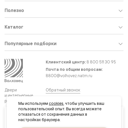
Полезно
Каталог
Популярные подборки
Клиентский центр:
8 800 511 30 95
Почта по общим вопросам:
8800@volhovez.natm.ru
Двери
Обратный звонок
и интерьерные
решения
Мы используем 
cookies
, чтобы улучшить ваш 
пользовательский опыт. Вы всегда можете 
Ваш город
отказаться от сохранения данных в 
Сайт не является публичной офертой
Актау
Правовая информация