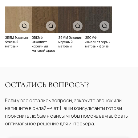
ЭВБМ Эвкалипт
ЭВКМФ
ЭВММ Эвкалипт
ЭВСМФ
бежевый
Эвкалипт
мореный
Эвкалипт серый
матовый
кофейный
матовый
матовый фризе
матовый фризе
ОСТАЛИСЬ ВОПРОСЫ?
Если у вас остались вопросы, закажите звонок или
напишите в онлайн-чат. Наши консультанты готовы
прояснить любые нюансы, чтобы помочь вам выбрать
оптимальное решение для интерьера.