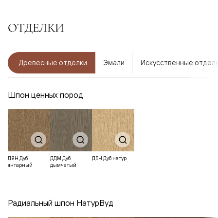
ОТДЕЛКИ
Древесные отделки
Эмали
Искусственные отдел
Шпон ценных пород
ДЯН Дуб
ДДМ Дуб
ДБН Дуб натур
янтарный
дымчатый
Радиальный шпон НатурВуд