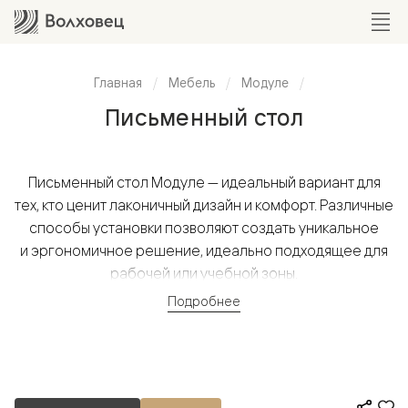
Главная
Мебель
Модуле
Письменный стол
Письменный стол Модуле — идеальный вариант для
тех, кто ценит лаконичный дизайн и комфорт. Различные
способы установки позволяют создать уникальное
и эргономичное решение, идеально подходящее для
рабочей или учебной зоны.
Подробнее
Вариант с двумя опорами для классической
устойчивости, с одной опорой к стене для экономии
пространства, без опор для создания «парящего»
эффекта или в нишу для максимального использования