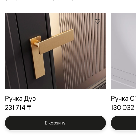
Ручка Дуэ
Ручка 
231 714 ₸
130 032
В корзину