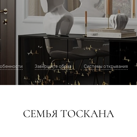
обенности
Завершите образ
Системы открывания
евая
СЕМЬЯ ТОСКАНА
ские
вание