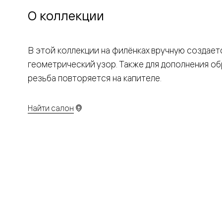
бука
О коллекции
Шпоновы
отделки
Имитация
шпона
Из
В этой коллекции на филёнках вручную создает
алюмини
геометрический узор. Также для дополнения об
и
стекла
резьба повторяется на капителе.
Покрыты
эмалью
Однотон
Найти салон
ПЭТ
Мультиш
Раздвиж
двери
Вдоль
стены
В
пенал
Со
скрытой
направл
Арочные
двери