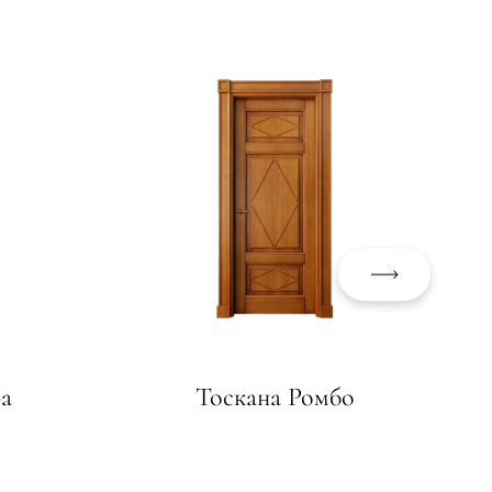
а
Тоскана Ромбо