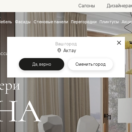
Салоны
Дизайнера
ебель
Фасады
Стеновые панели
Перегородки
Плинтусы
Акци
атные
ые
Ваш город
чные
Актау
ассика
Межкомнатные двери Тоскана Ромбо
Да, верно
Сменить город
ери
НА
ванные