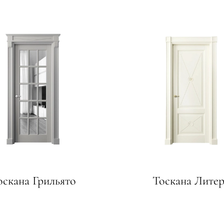
—
е
ный
м —
я
оскана Грильято
Тоскана Литер
одки