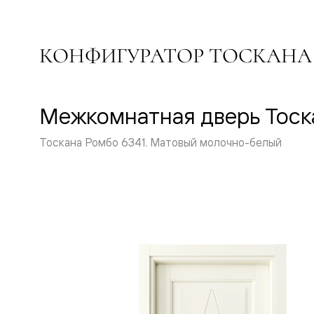
Перегор
Мозаик
Неокласс
КОНФИГУРАТОР ТОСКАНА
Прайм
Фрэйм
Альба
Дюна
Рокка
Межкомнатная дверь Тоск
Антик
Нео
Париж
Тоскана Ромбо 6341. Матовый молочно-белый
Центро
Шарм
Нео
Классик
Галант
Эго
Классика
Маскот
Эссе
Тоскана
Плано
Тоскана
Грильято