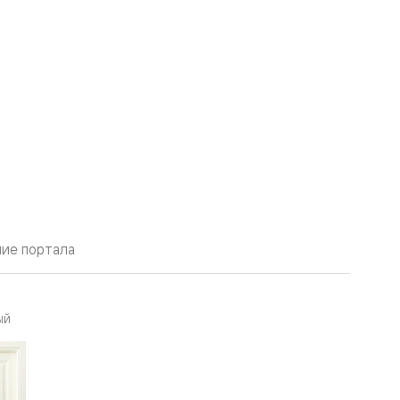
ие портала
ый