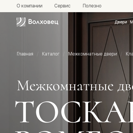
О компании
Сервис
Полезно
Двери
М
Межкомн
двери
Доступн
и практи
Фридом
Главная
Каталог
Межкомнатные двери
Кл
Центро
Галант
Нео
Планум
Секрето
Межкомнатные дв
-
скрытые
двери
ТОСКА
Фрезеро
двери
в
эмали
Прайм
Маскот
Эссе