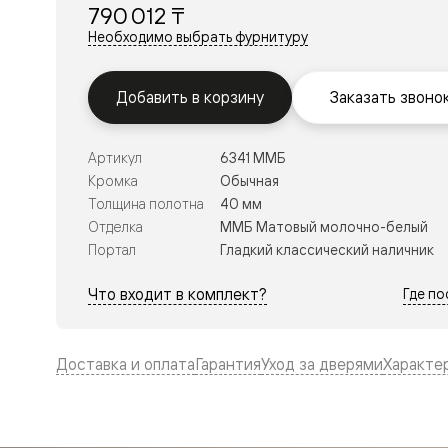
Планум
790 012 ₸
Цветные
Необходимо выбрать фурнитуру
Колор
Алюмини
Формато
Секрето
Добавить в корзину
Заказать звоно
Алюмини
Мозаик
Поворот
Артикул
6341 ММБ
двери
Кромка
Обычная
Скрытые
двери
Толщина полотна
40 мм
Дизайнер
Отделка
ММБ Матовый молочно-белый
шпон
Портал
Гладкий классический наличник
Со
стеклом
Высокие
Что входит в комплект?
Где п
двери
В
гардеро
В
Доставка и оплата
Гарантия
Уход за дверями
Характе
гостиную
Двери
в
тренде