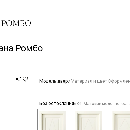
одки
ика
 РОМБО
ана Ромбо
Модель двери
Материал и цвет
Оформлен
Без остекления
6341 Матовый молочно-бел