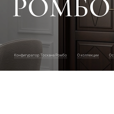
РОМБО
Рокка
Фрэйм
Альба
Дюна
Париж
Нео
Классик
Линия
Гладкие
и
скрытые
Планум
Конфигуратор Тоскана Ромбо
О коллекции
Ос
Про —
алюмини
кромка
Планум
Секрето
-
скрытые
двери
Дизайнер
Селект —
фрезеро
по
шпону