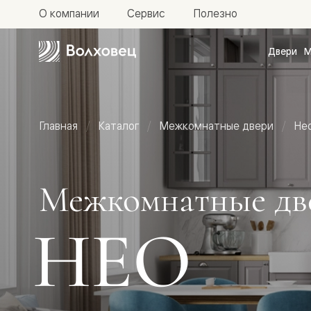
О компании
Сервис
Полезно
Двери
М
Межкомн
двери
Доступн
и практи
Фридом
Главная
Каталог
Межкомнатные двери
Не
Центро
Галант
Нео
Планум
Секрето
Межкомнатные дв
-
скрытые
двери
НЕО
Фрезеро
двери
в
эмали
Прайм
Маскот
Эссе