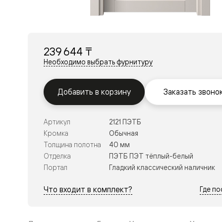
Перегор
Мозаик
Неокласс
Прайм
Фрэйм
239 644 ₸
Альба
Дюна
Необходимо выбрать фурнитуру
Рокка
Антик
Нео
Добавить в корзину
Заказать звоно
Париж
Центро
Шарм
Артикул
2121 ПЭТБ
Нео
Классик
Кромка
Обычная
Галант
Толщина полотна
40 мм
Эго
Отделка
ПЭТБ ПЭТ тёплый-белый
Классика
Портал
Гладкий классический наличник
Маскот
Эссе
Тоскана
Что входит в комплект?
Где п
Плано
Тоскана
Грильято