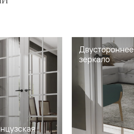
ИИ
евые
евые
ные
Двустороннее
зеркало
ский
бную
нцузская