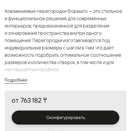
Алюминиевые перегородки Формато — это стильное
и функциональное решение для современных
интерьеров, предназначенное для разделения
и зонирования пространства внутри одного
помещения. Перегородки изготавливаются под
индивидуальные размеры с шагом в 1 мм, что даёт
возможность подобрать оптимальное соотношение
размеров и количества створок, в том числе и для
нестандартных проёмов.
Подробнее
Конструкция, выполненная из алюминия, получается
прочной, но в то же время лёгкой и лаконичной,
от
763 182 ₸
а большой выбор вставок из стекла с различными
эффектами позволяет создавать разнообразные
решения в интерьере и варьировать освещённость.
Сконфигурировать