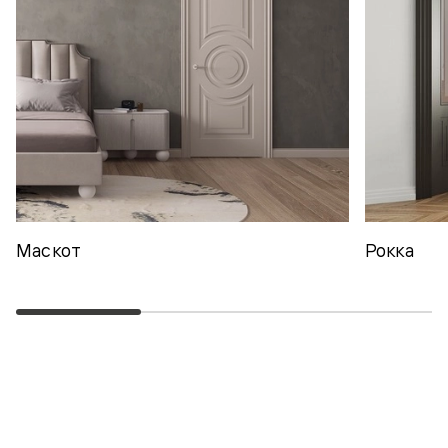
Маскот
Рокка