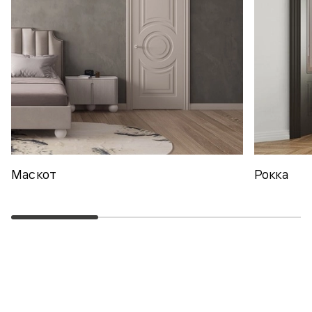
Маскот
Рокка